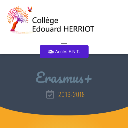
Accès E.N.T.
Erasmus+
2016-2018