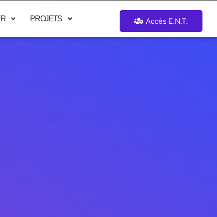
ER
PROJETS
Accès E.N.T.