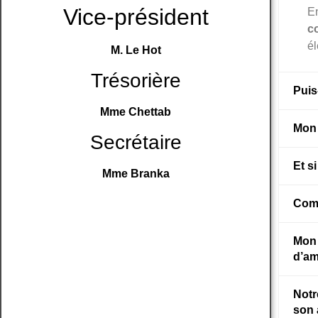
Vice-président
E
c
él
M. Le Hot
Trésorière
Puis
Mme Chettab
Mon 
Secrétaire
Et s
Mme Branka
Comm
Mon 
d’am
Notr
son 