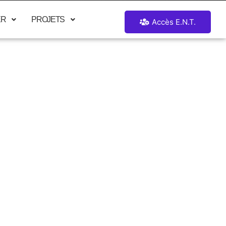
ER
PROJETS
Accès E.N.T.