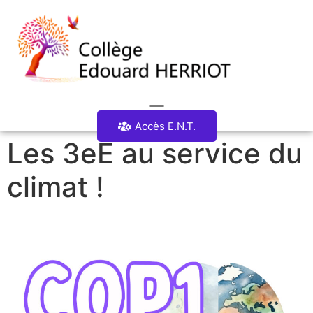
Accès E.N.T.
Les 3eE au service du
climat !