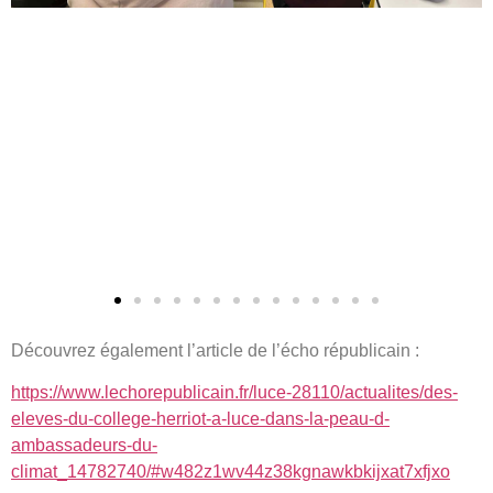
Découvrez également l’article de l’écho républicain :
https://www.lechorepublicain.fr/luce-28110/actualites/des-
eleves-du-college-herriot-a-luce-dans-la-peau-d-
ambassadeurs-du-
climat_14782740/#w482z1wv44z38kgnawkbkijxat7xfjxo